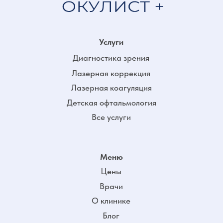
Врачи
О клинике
Блог
Акции
Документы
Документы для приема
Справка для
налогового вычета
Политика
конфиденциальности
Все документы и
лицензии
Контакты
+7 (383) 209-07-08
г. Новосибирск,
Мочищенское ш. 18
Расписание