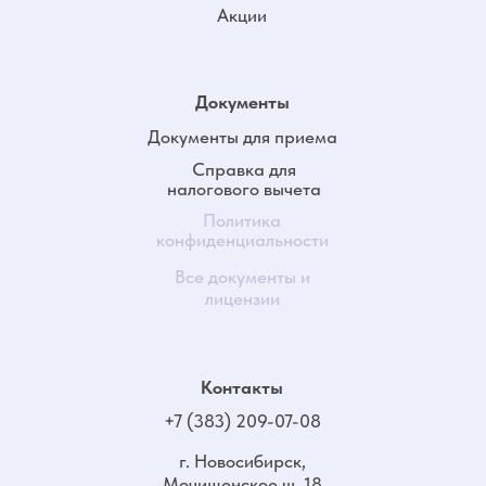
пн-пт 9:00-19:00
сб 9:00-17:00
вс - выходной
ООО "Лечебно-Диагностическое Отделение
Клиники Микрохирургии Глаза "Окулист+"
630123, Новосибирская об., г. Новосибирск,
Мочищенское ш, д. 18, офис 101
ИНН/КПП 5402040404 540201001
ОКПО 24849473
ОГРН 1185476007200 от 5 февраля 2018 г.
Регистрационный номер лицензии:
Л041-01125-54/00314978