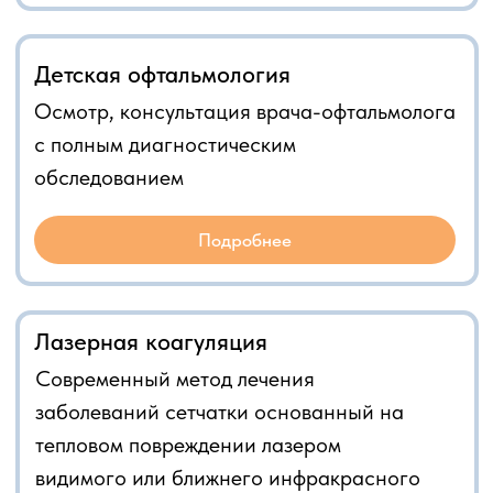
Подробнее
Лазерная коагуляция
Современный метод лечения
заболеваний сетчатки основанный на
тепловом повреждении лазером
видимого или ближнего инфракрасного
диапазона.
Подробнее
Лазерная коррекция методикой Смайл (SMILE)
Лазерная коррекция зрения Релекс Смайл
(ReLEx® SMILE)
проводится с помощью фемтосекундной
лазерной системы ВизуМакс (VisuMax®)
производства
компании Цейс (ZEISS).
Подробнее