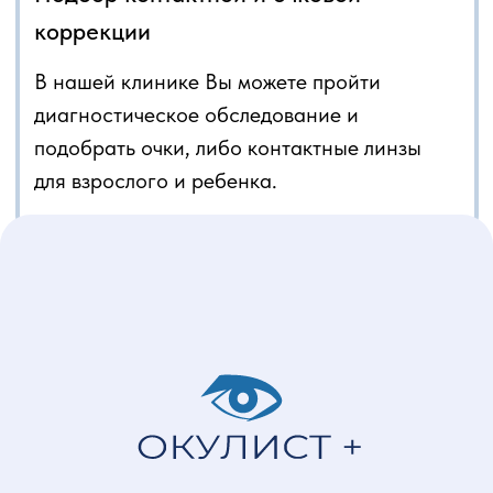
Лазерная коррекция
Лазерная коагуляция
Детская офтальмология
Все услуги
Меню
Цены
Врачи
О клинике
Блог
Акции
Документы
Документы для приема
Справка для
налогового вычета
Политика
конфиденциальности
Все документы и
лицензии