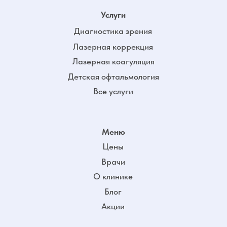
Контакты
+7 (383) 209-07-08
г. Новосибирск,
Мочищенское ш. 18
Расписание
пн-пт 9:00-19:00
сб 9:00-17:00
вс - выходной
ООО "Лечебно-Диагностическое Отделение
Клиники Микрохирургии Глаза "Окулист+"
630123, Новосибирская об., г. Новосибирск,
Мочищенское ш, д. 18, офис 101
ИНН/КПП 5402040404 540201001